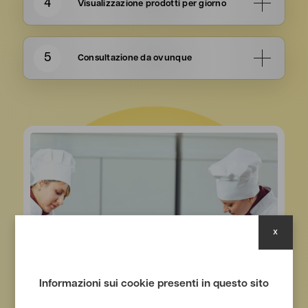
4
Visualizzazione prodotti per giorno
Il sistema raccoglie automaticamente i dati
relativi a ogni prodotto ordinato e li somma in
modo da
mostrarti chiaramente quanti
5
Consultazione da ovunque
prodotti devi preparare per ciascuna
giornata
.
Accedi al gestionale da qualsiasi dispositivo
connesso a Internet, garantendo la massima
flessibilità operativa.
x
Informazioni sui cookie presenti in questo sito