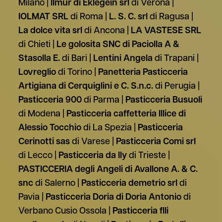
Milano
Ilmur di Eklegein srl
di Verona
IOLMAT SRL
di Roma
L. S. C. srl
di Ragusa
La dolce vita srl
di Ancona
LA VASTESE SRL
di Chieti
Le golosita SNC di Paciolla A &
Stasolla E.
di Bari
Lentini Angela
di Trapani
Lovreglio
di Torino
Panetteria Pasticceria
Artigiana di Cerquiglini e C. S.n.c.
di Perugia
Pasticceria 900
di Parma
Pasticceria Busuoli
di Modena
Pasticceria caffetteria Illice di
Alessio Tocchio
di La Spezia
Pasticceria
Cerinotti sas
di Varese
Pasticceria Comi srl
di Lecco
Pasticceria da Ily
di Trieste
PASTICCERIA degli Angeli di Avallone A. & C.
snc
di Salerno
Pasticceria demetrio srl
di
Pavia
Pasticceria Doria di Doria Antonio
di
Verbano Cusio Ossola
Pasticceria flli