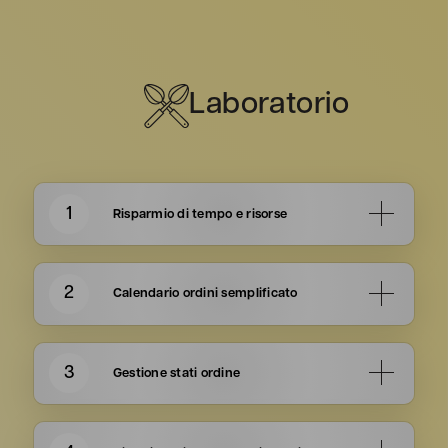
Laboratorio
1
Risparmio di tempo e risorse
Elimina i documenti cartacei,
riduci l’impatto
ambientale
e
libera spazio prezioso
nel
laboratorio.
2
Calendario ordini semplificato
Organizza e pianifica gli ordini in modo
agevole
con un
calendario integrato
settimanale o giornaliero
3
Gestione stati ordine
Monitora il progresso
di ciascun ordine con
chiari cambi di stato e colori,
facilitando la
gestione e il controllo
.