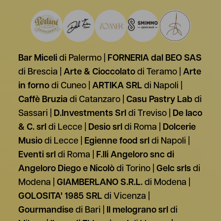
Bar Miceli
di Palermo
FORNERIA dal BEO SAS
di Brescia
Arte & Cioccolato
di Teramo
Arte
in forno
di Cuneo
ARTIKA SRL
di Napoli
Caffè Bruzia
di Catanzaro
Casu Pastry Lab
di
Sassari
D.Investments Srl
di Treviso
De Iaco
& C. srl
di Lecce
Desio srl
di Roma
Dolcerie
Musio
di Lecce
Egienne food srl
di Napoli
Eventi srl
di Roma
F.lli Angeloro snc di
Angeloro Diego e Nicolò
di Torino
Gelc srls
di
Modena
GIAMBERLANO S.R.L.
di Modena
GOLOSITA' 1985 SRL
di Vicenza
Gourmandise
di Bari
Il melograno srl
di