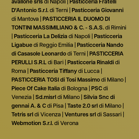
avallone srls
di Napoli
Pasticceria Fratelli
D'Antonio S.r.l.
di Terni
Pasticceria Giovanni
di Mantova
PASTICCERIA IL DUOMO DI
TONTINI MASSIMILIANO & C. - S.A.S.
di Rimini
Pasticceria La Delizia
di Napoli
Pasticceria
Ligabue
di Reggio Emilia
Pasticceria Nando
di Casasole Leonardo
di Terni
PASTICCERIA
PERULLI S.R.L
di Bari
Pasticceria Rinaldi
di
Roma
Pasticceria Tiffany
di Lucca
PASTICCERIA TOSI di Tosi Massimo
di Milano
Piece Of Cake Italia
di Bologna
PSC
di
Venezia
Sd.misrl
di Milano
Silvia Snc di
gennai A. & C
di Pisa
Taste 2.0 srl
di Milano
Tetris srl
di Vicenza
Ventures srl
di Sassari
Webmotion S.r.l.
di Verona