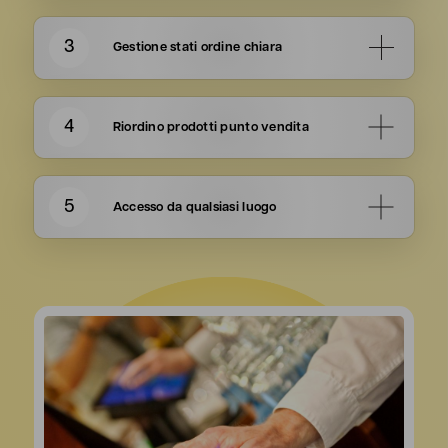
Ogni punto vendita può visualizzare i propri
ordini in modo esclusivo, garantendo una
gestione separata e personalizzata
.
3
Gestione stati ordine chiara
Ogni ordine passa attraverso diversi stati con
chiari cambi di colore, consentendo un
monitoraggio visuale dello stato
attuale.
4
Riordino prodotti punto vendita
Una schermata semplificata consente al
punto vendita di effettuare ordini in modo
rapido e intuitivo. Con pochi clic, è possibile
5
Accesso da qualsiasi luogo
aggiungere i prodotti desiderati all'ordine,
s
emplificando notevolmente il processo di
I punti vendita possono
accedere al
riordino.
gestionale da qualsiasi dispositivo connesso
a Internet
, garantendo la massima flessibilità
nella gestione delle ordinazioni.