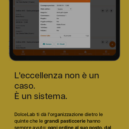
L'eccellenza non è un
caso.
È un sistema.
DolceLab ti dà l'organizzazione dietro le
quinte che le
grandi pasticcerie
hanno
sempre avuto:
ogni ordine al suo posto, dal