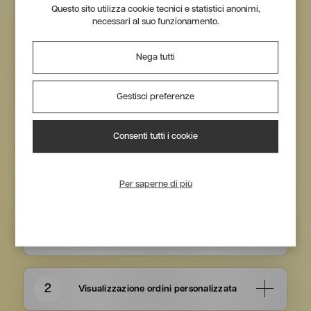
Questo sito utilizza cookie tecnici e statistici anonimi,
necessari al suo funzionamento.
Nega tutti
Gestisci preferenze
Consenti tutti i cookie
Punti vendita
Per saperne di più
1
Facilità nell'ordinare
Grazie a una schermata semplificata, il punto
vendita può effettuare
ordini in modo rapido
e intuitivo
, migliorando l’efficienza del
2
Visualizzazione ordini personalizzata
processo.